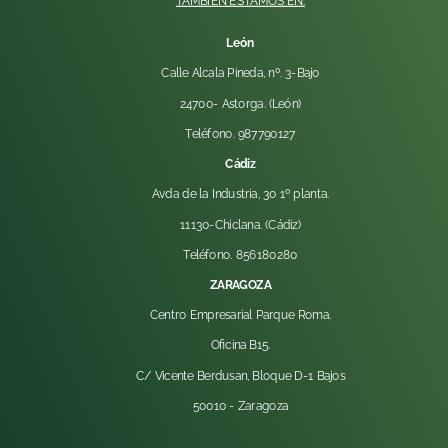
TAMBIÉN ESTAMOS EN:
León
Calle Alcala Pineda, nº. 3-Bajo
24700- Astorga. (León)
Teléfono. 987790127
Cádiz
Avda de la Industria, 30 1º planta.
11130-Chiclana. (Cádiz)
Teléfono. 856180280
ZARAGOZA
Centro Empresarial Parque Roma.
Oficina B15.
C/ Vicente Berdusan, Bloque D-1 Bajos
50010 -
Zaragoza