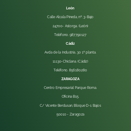
León
Calle Alcala Pineda, nº. 3-Bajo
24700- Astorga. (León)
Teléfono. 987790127
Cádiz
Avda de la Industria, 30 1º planta.
11130-Chiclana. (Cádiz)
Teléfono. 856180280
ZARAGOZA
Centro Empresarial Parque Roma.
Oficina B15.
C/ Vicente Berdusan, Bloque D-1 Bajos
50010 -
Zaragoza