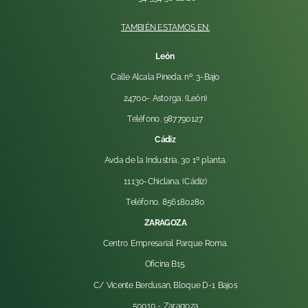
TAMBIÉN ESTAMOS EN:
León
Calle Alcala Pineda, nº. 3-Bajo
24700- Astorga. (León)
Teléfono. 987790127
Cádiz
Avda de la Industria, 30 1º planta.
11130-Chiclana. (Cádiz)
Teléfono. 856180280
ZARAGOZA
Centro Empresarial Parque Roma.
Oficina B15.
C/ Vicente Berdusan, Bloque D-1 Bajos
50010 -
Zaragoza