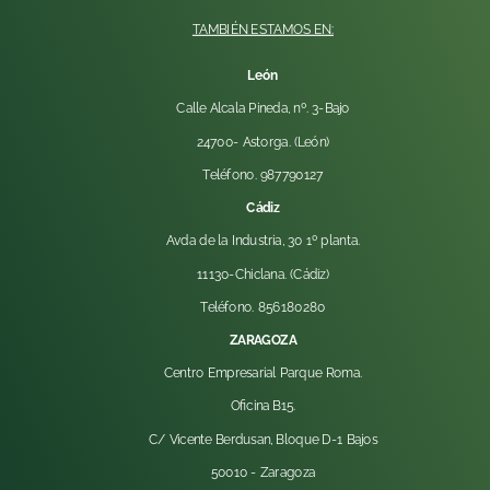
TAMBIÉN ESTAMOS EN:
León
Calle Alcala Pineda, nº. 3-Bajo
24700- Astorga. (León)
Teléfono. 987790127
Cádiz
Avda de la Industria, 30 1º planta.
11130-Chiclana. (Cádiz)
Teléfono. 856180280
ZARAGOZA
Centro Empresarial Parque Roma.
Oficina B15.
C/ Vicente Berdusan, Bloque D-1 Bajos
50010 -
Zaragoza