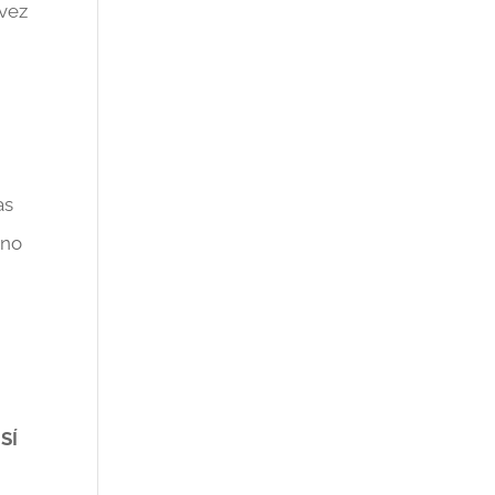
 vez
as
 no
SÍ