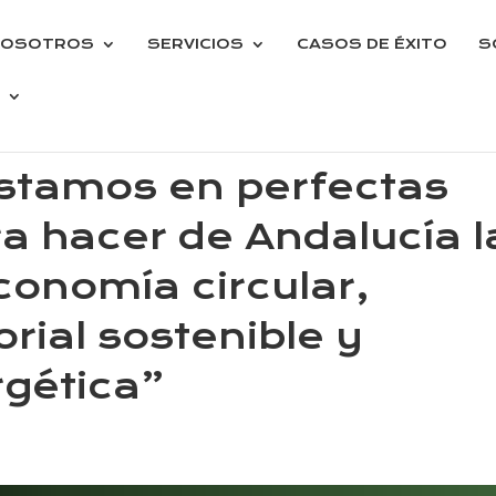
NOSOTROS
SERVICIOS
CASOS DE ÉXITO
S
Estamos en perfectas
a hacer de Andalucía l
conomía circular,
orial sostenible y
gética”