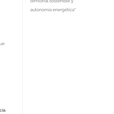
territorial sostenible y
autonomía energética”
que
cia