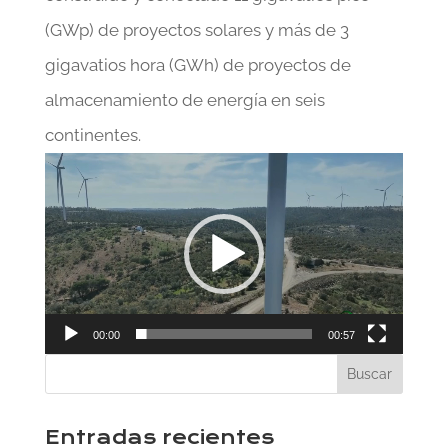
(GWp) de proyectos solares y más de 3
gigavatios hora (GWh) de proyectos de
almacenamiento de energía en seis
continentes.
Reproductor
de
vídeo
00:00
00:57
Entradas recientes