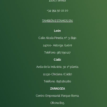
41007 Sevilla
+34 954 50 22 20
TAMBIÉN ESTAMOS EN:
León
Calle Alcala Pineda, nº. 3-Bajo
24700- Astorga. (León)
Teléfono. 987790127
Cádiz
Avda de la Industria, 30 1º planta.
11130-Chiclana. (Cádiz)
Teléfono. 856180280
ZARAGOZA
Centro Empresarial Parque Roma.
Oficina B15.