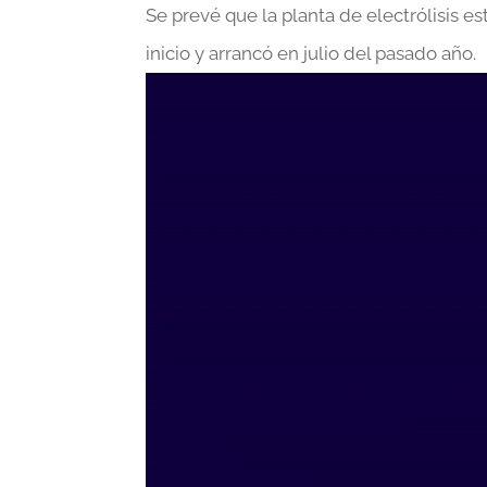
Se prevé que la planta de electrólisis e
inicio y arrancó en julio del pasado año.
Reproductor
de
vídeo