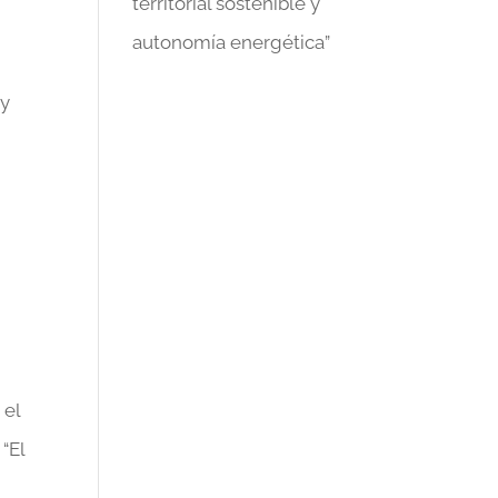
territorial sostenible y
autonomía energética”
 y
 el
“El