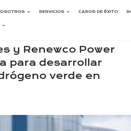
NOSOTROS
SERVICIOS
CASOS DE ÉXITO
S
es y Renewco Power
a para desarrollar
idrógeno verde en