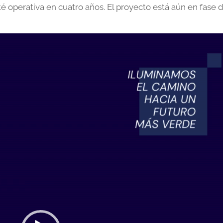
sté operativa en cuatro años. El proyecto está aún en fase 